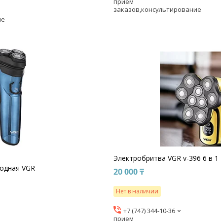
прием
заказов,консультирование
ие
Электробритва VGR v-396 6 в 1
одная VGR
20 000 ₸
Нет в наличии
+7 (747) 344-10-36
прием