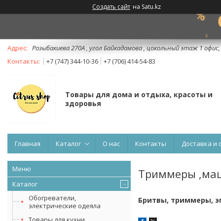
Создать сайт
на Satu.kz
Розыбакиева 270А , угол Байкадамова , цокольный этаж 1 офис
+7 (747) 344-10-36
+7 (706) 414-54-83
Товары для дома и отдыха, красоты и
здоровья
Главная
Каталог
О нас
Контакты
Доставка и 
Триммеры ,маш
Каталог
Обогреватели,
Бритвы, триммеры, 
электрические одеяла
Товары для кухни