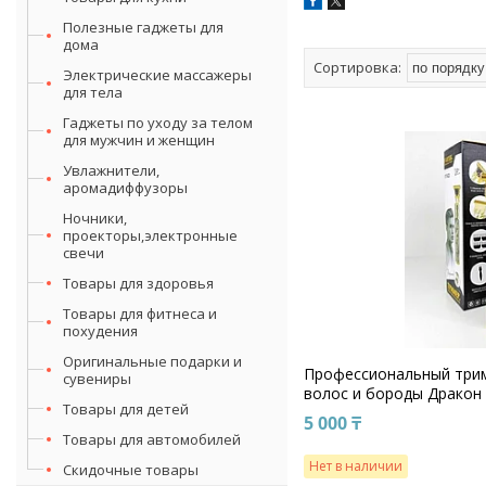
Полезные гаджеты для
дома
Электрические массажеры
для тела
Гаджеты по уходу за телом
для мужчин и женщин
Увлажнители,
аромадиффузоры
Ночники,
проекторы,электронные
свечи
Товары для здоровья
Товары для фитнеса и
похудения
Оригинальные подарки и
Профессиональный трим
сувениры
волос и бороды Дракон
Товары для детей
5 000 ₸
Товары для автомобилей
Нет в наличии
Скидочные товары