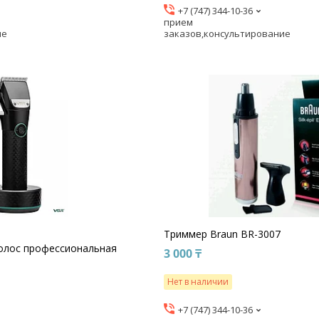
+7 (747) 344-10-36
прием
ие
заказов,консультирование
Триммер Braun BR-3007
олос профессиональная
3 000 ₸
Нет в наличии
+7 (747) 344-10-36