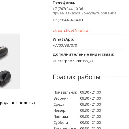
+7 (747) 344-10-36
прием заказов,консультирование
+7 (706) 414-54-83
citrus_shop@mail.ru
+77007387070
Инстаграм
citruss_kz
График работы
Понедельник
09:30
21:00
Вторник
09:30
21:00
орода нос волосы)
Среда
09:30
21:00
Четверг
09:30
21:00
Пятница
09:30
21:00
Суббота
09:30
21:00
Воскресенье
09:30
21:00