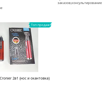
заказов,консультирование
ие
Топ продаж
ronier 2в1 (нос и окантовка)