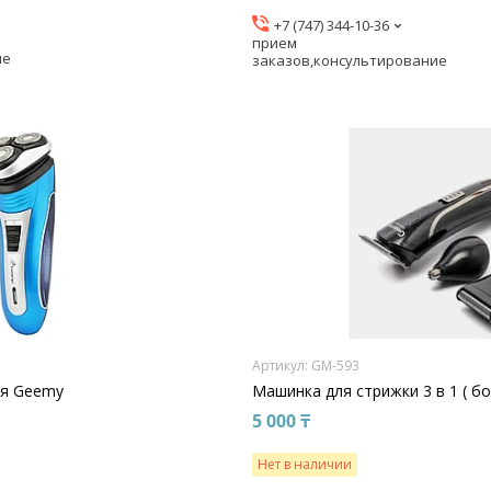
+7 (747) 344-10-36
прием
ие
заказов,консультирование
GM-593
ая Geemy
Машинка для стрижки 3 в 1 ( б
5 000 ₸
Нет в наличии