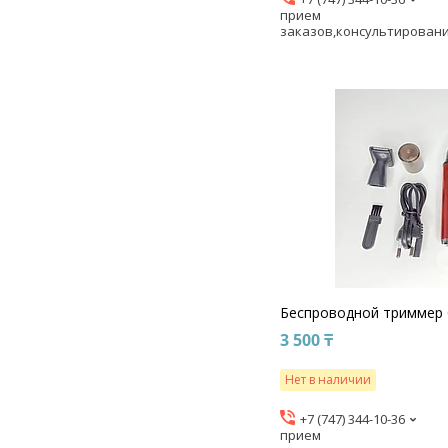
прием
заказов,консультирован
Беспроводной триммер C
3 500 ₸
Нет в наличии
+7 (747) 344-10-36
прием