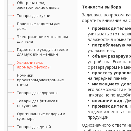
Обогреватели,
Тонкости выбора
электрические одеяла
Задаваясь вопросом, ка
Товары для кухни
обратить внимание на 
Полезные гаджеты для
производительно
дома
учитывать этот пара
Электрические массажеры
влажности в комнате
для тела
потребляемую м
Гаджеты по уходу за телом
увлажнитель;
для мужчин и женщин
объем резервуар
устройства. Если пл
Увлажнители,
аромадиффузоры
с резервуаром не мен
простоту управл
Ночники,
на передней панели;
проекторы,электронные
имеющиеся допо
свечи
его возможности и по
Товары для здоровья
никогда не понадобя
внешний вид.
Для
Товары для фитнеса и
похудения
производителя.
Н
модели известных ко
Оригинальные подарки и
продукции.
сувениры
Однозначного ответа на
Товары для детей
требуется только регул