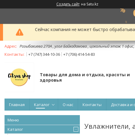
Создать сайт
на Satu.kz
Сейчас компания не может быстро обрабатыват
Розыбакиева 270А , угол Байкадамова , цокольный этаж 1 офис
+7 (747) 344-10-36
+7 (706) 414-54-83
Товары для дома и отдыха, красоты и
здоровья
Главная
Каталог
О нас
Контакты
Доставка и 
Увлажнители,
Каталог