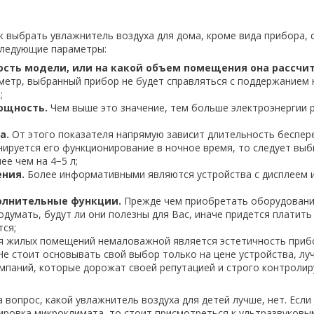
к выбрать увлажнитель воздуха для дома, кроме вида прибора, 
следующие параметры:
сть модели, или на какой объем помещения она рассчит
метр, выбранный прибор не будет справляться с поддержанием
;
ощность.
Чем выше это значение, тем больше электроэнергии 
а.
От этого показателя напрямую зависит длительность беспе
анируется его функционирование в ночное время, то следует вы
ее чем на 4−5 л;
ения.
Более информативными являются устройства с дисплеем 
лнительные функции.
Прежде чем приобретать оборудование
думать, будут ли они полезны для Вас, иначе придется платить
тся;
 жилых помещений немаловажной является эстетичность приб
е стоит основывать свой выбор только на цене устройства, лу
мпаний, которые дорожат своей репутацией и строго контроли
 вопрос, какой увлажнитель воздуха для детей лучше, нет. Есл
ировка микроклимата, то стоит присмотреться к ультразвуковы