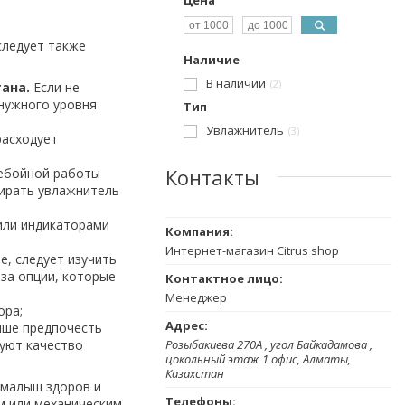
следует также
Наличие
В наличии
2
ана.
Если не
 нужного уровня
Тип
Увлажнитель
3
расходует
Контакты
ребойной работы
бирать увлажнитель
или индикаторами
Интернет-магазин Citrus shop
, следует изучить
 за опции, которые
Менеджер
ора;
чше предпочесть
руют качество
Розыбакиева 270А , угол Байкадамова ,
цокольный этаж 1 офис, Алматы,
Казахстан
и малыш здоров и
м или механическим