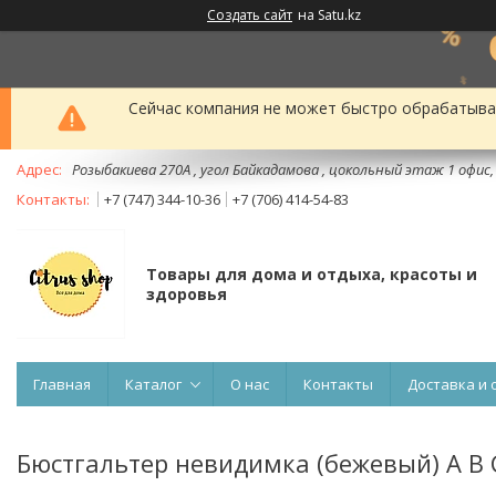
Создать сайт
на Satu.kz
Сейчас компания не может быстро обрабатыват
Розыбакиева 270А , угол Байкадамова , цокольный этаж 1 офис
+7 (747) 344-10-36
+7 (706) 414-54-83
Товары для дома и отдыха, красоты и
здоровья
Главная
Каталог
О нас
Контакты
Доставка и 
Бюстгальтер невидимка (бежевый) А B 