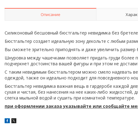
Описание
Харак
Cиликоновый бесшовный бюстгальтер невидимка без бретелек
Бюстгальтер создает идеальную зону декольте с любым разме
Вы сможете зрительно приподнять и даже увеличить размер 
Шнуровка между чашечками позволяет придать груди более п
подчеркнет достоинства вашей фигуры и при этом не достави
С таким невидимым бюстгальтером можно смело надевать веч
одеждой, также он идеально подходит для повседневного но
Бюстгальтер невидимка важная вещь в гардеробе каждой дев
сухая и чистая, без нанесения на нее каких-либо жидкостей,
слегка мыльной водой и сушить при комнатной температуре.
при оформлении заказа указывайте или сообщайте м