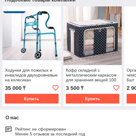
Ходунки для пожилых и
Кофр складной с
Орга
инвалидов двухуровневые
металлическим каркасом
чемо
на колесиках
для хранения вещей 100
6шт
л
35 000
3 500
2 9
₸
₸
Купить
Купить
О нас
Рейтинг не сформирован
Менее 5 отзывов за последний год