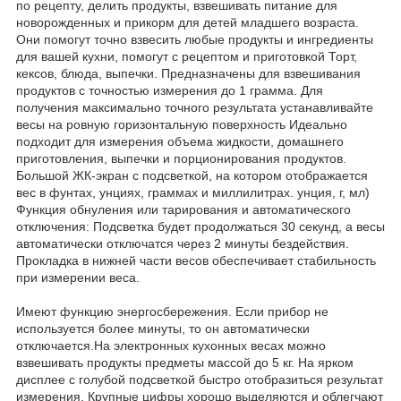
по рецепту, делить продукты, взвешивать питание для
новорожденных и прикорм для детей младшего возраста.
Они помогут точно взвесить любые продукты и ингредиенты
для вашей кухни, помогут с рецептом и приготовкой Торт,
кексов, блюда, выпечки. Предназначены для взвешивания
продуктов с точностью измерения до 1 грамма. Для
получения максимально точного результата устанавливайте
весы на ровную горизонтальную поверхность Идеально
подходит для измерения объема жидкости, домашнего
приготовления, выпечки и порционирования продуктов.
Большой ЖК-экран с подсветкой, на котором отображается
вес в фунтах, унциях, граммах и миллилитрах. унция, г, мл)
Функция обнуления или тарирования и автоматического
отключения: Подсветка будет продолжаться 30 секунд, а весы
автоматически отключатся через 2 минуты бездействия.
Прокладка в нижней части весов обеспечивает стабильность
при измерении веса.
Имеют функцию энергосбережения. Если прибор не
используется более минуты, то он автоматически
отключается.На электронных кухонных весах можно
взвешивать продукты предметы массой до 5 кг. На ярком
дисплее с голубой подсветкой быстро отобразиться результат
измерения. Крупные цифры хорошо выделяются и облегчают