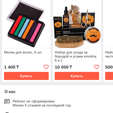
Мелки для волос, 6 шт.
Набор для ухода за
Набо
бородой и усами envisha
чист
6 в 1
1 400
10 000
500
₸
₸
Купить
Купить
О нас
Рейтинг не сформирован
Менее 5 отзывов за последний год