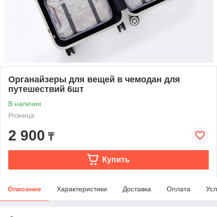
Органайзеры для вещей в чемодан для
путешествий 6шт
В наличии
Розница
2 900
₸
Купить
Описание
Характеристики
Доставка
Оплата
Усл