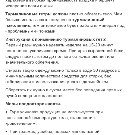
характерна высокая проницаемость воздуха и эффект
испарения влаги с кожи.
Турмалиновые гетры
должны плотно облегать тело. Чем
больше использовать ежедневно
турмалиновый
наколенник
, тем интенсивнее будет работать минерал над
«проблемными» точками.
Инструкция к применению турмалиновых гетр:
Первый разы нужно надевать изделие на 15-20 минут,
постепенно увеличивая время. При ярко выраженной боли,
следует носить гетры до полного ее исчезновения или
значительного облегчения.
Стирать такую одежду можно только в воде 30 градусов с
минимальным количеством средства для стирки, бес
отбеливания и использования утюга в дальнейшем.
Сберегать их нужно в сухом месте бес попадания прямых
лучей солнца или влажности.
Меры предосторожности:
Турмалиновая продукция не используется при
повышенной температуре тела, склонности к
кровотечениям.
При травмах, ушибах, порезах мягких тканей