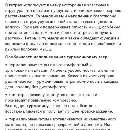
В
гетрах
используется четырехсторонняя эластичная
структура, что повышает упругость, и они одинаково хорошо
растягиваются.
Турмалиновый наколенник
благотворно
влияют на структуру мышечной ткани, создают цепкость
волокон. Турмалин поддерживает гибкость мышц, особенно
при занятиях спортом, что избавляет от риска получить
растяжки.
Гетры с турмалином
также обладают функцией
коррекции фигуры в целом за счет цепкости в ослабевших и
рыхлых волокнах мышц.
Особенности использования турмалиновых гетр:
турмалиновые гетры имеют комфортный и
эргономичный дизайн. Их очень удобно носить, и они не
привлекают лишнего внимания. Каждая их часть хорошо
растягивается. Турмалиновые гетры можно носить каждый
день подолгу без дискомфорта;
эти гетры фиксируют ногу, сохраняют тепло и
производят правильную компрессию.
Благодаря
турмалину
, ткань на ногах быстрее
восстанавливается и получает лучшее кровоснабжение.
турмалиновые гетры изготавливаются из качественного
материала, не вызывают раздражений и аллергии. Им