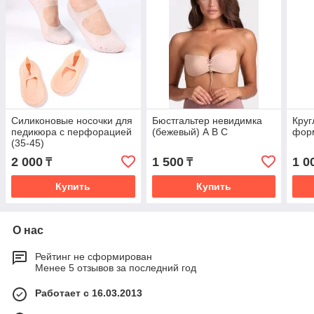
Силиконовые носочки для
Бюстгальтер невидимка
Круг
педикюра с перфорацией
(бежевый) А B C
форм
(35-45)
2 000
1 500
1 0
₸
₸
Купить
Купить
О нас
Рейтинг не сформирован
Менее 5 отзывов за последний год
Работает с 16.03.2013