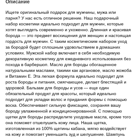
Описание
Ищете оригинальный подарок для мужчины, мужа или
парня? У нас есть отличное решение. Наш подарочный
набор косметики идеально подходит для мужчин, которые
хотят выглядеть современно и ухоженно. Длинная и красивая
борода — это предмет восхищения для женщин и настоящая
гордость для мужчин. С таким косметическим набором уход
за бородой будет сплошным удовольствием в домашних
условиях. Мужской набор включает в себя необходимую
декоративную косметику для ежедневного использования без
похода в барбершоп. Масло для бороды обогащенное
натуральными маслами, такими как аргановое, масло жожоба
и Витамин Е. Эта легкая формула идеально подходит для
роста бороды и питания, смягчающее, делает блестящей и
здоровой. Бальзам для бороды и усов — еще один
обязательный продукт для красоты, который идеально
подходит для укладки волос и придания формы с помощью
воска. Обеспечивает сильную фиксацию, сохраняя вашу
бороду увлажненной и кондиционированной. С помощью
щетки для бороды распределите уходовые масла, кроме того
она поможет отшелушить кожу лица. Наша щетка,
изготовленная из 100% щетины кабана, мягко воздействует
на кожу и помогает уменьшить зуд и шелушение. Шампунь