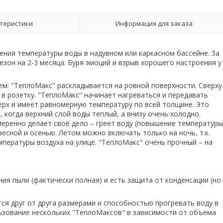
теристики
Информация для заказа
ения температуры воды в надувном или каркасном бассейне. За
зон на 2-3 месяца. Буря эмоций и взрыв хорошего настроения у
м: "ТеплоМакс" раскладывается на ровной поверхности. Сверху
в розетку. "ТеплоМакс" начинает нагреваться и передавать
верх и имеет равномерную температуру по всей толщине. Это
когда верхний слой воды теплый, а внизу очень холодно.
меренно делает своё дело – греет воду (повышение температуры
 весной и осенью. Летом можно включать только на ночь, т.к.
пературы воздуха на улице. "ТеплоМакс" очень прочный – на
ия пыли (фактически полная) и есть защита от конденсации (но
ся друг от друга размерами и способностью прогревать воду в
ьзование нескольких "ТеплоМаксов" в зависимости от объема