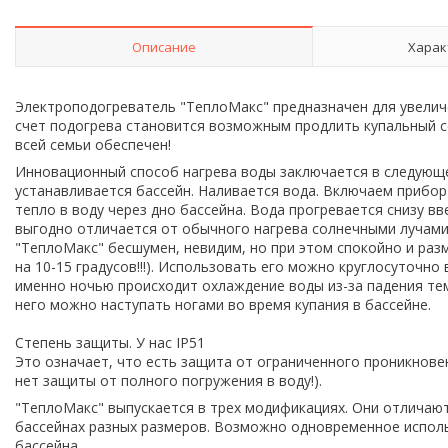
Описание
Харак
Электроподогреватель "ТеплоМакс" предназначен для увелич
счет подогрева становится возможным продлить купальный се
всей семьи обеспечен!
Инновационный способ нагрева воды заключается в следующе
устанавливается бассейн. Наливается вода. Включаем прибор 
тепло в воду через дно бассейна. Вода прогревается снизу в
выгодно отличается от обычного нагрева солнечными лучами, 
"ТеплоМакс" бесшумен, невидим, но при этом спокойно и раз
на 10-15 градусов!!!). Использовать его можно круглосуточно
именно ночью происходит охлаждение воды из-за падения тем
него можно наступать ногами во время купания в бассейне.
Степень защиты. У нас IP51
Это означает, что есть защита от ограниченного проникновен
нет защиты от полного погружения в воду!).
"ТеплоМакс" выпускается в трех модификациях. Они отличают
бассейнах разных размеров. Возможно одновременное испол
бассейна.