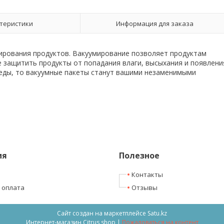
теристики
Информация для заказа
ирования продуктов. Вакуумирование позволяет продуктам
е защитить продукты от попадания влаги, высыхания и появлени
с еды, то вакуумные пакеты станут вашими незаменимыми
ия
Полезное
Контакты
 оплата
Отзывы
Сайт создан на маркетплейсе
Satu.kz
Интернет-магазин Citrus shop |
Пожаловаться на контент