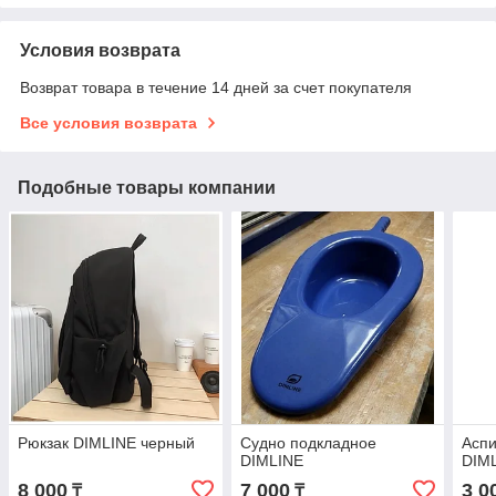
Условия возврата
Возврат товара в течение 14 дней за счет покупателя
Все условия возврата
Подобные товары компании
Рюкзак DIMLINE черный
Судно подкладное
Аспи
DIMLINE
DIM
8 000
7 000
3 0
₸
₸