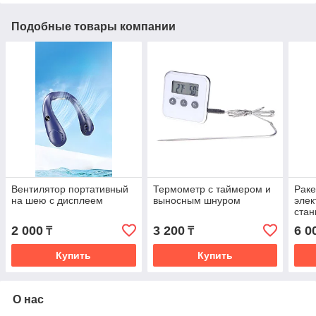
Подобные товары компании
Вентилятор портативный
Термометр с таймером и
Раке
на шею с дисплеем
выносным шнуром
элек
стан
2 000
3 200
6 0
₸
₸
Купить
Купить
О нас