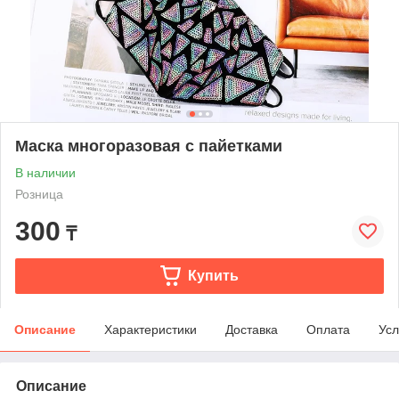
Маска многоразовая с пайетками
В наличии
Розница
300
₸
Купить
Описание
Характеристики
Доставка
Оплата
Усл
Описание